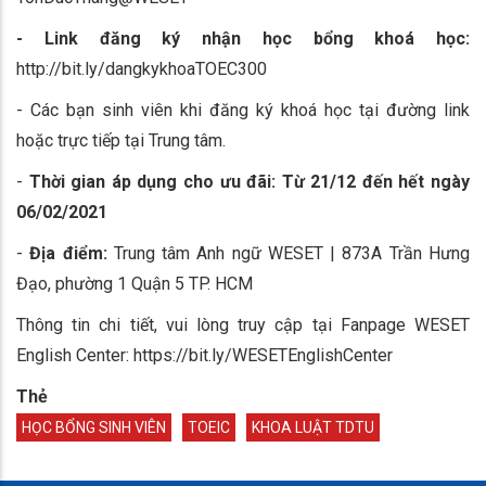
- Link đăng ký nhận học bổng khoá học:
http://bit.ly/dangkykhoaTOEC300
- Các bạn sinh viên khi đăng ký khoá học tại đường link
hoặc trực tiếp tại Trung tâm.
-
Thời gian áp dụng cho ưu đãi: Từ 21/12 đến hết ngày
06/02/2021
-
Địa điểm:
Trung tâm Anh ngữ WESET | 873A Trần Hưng
Đạo, phường 1 Quận 5 TP. HCM
Thông tin chi tiết, vui lòng truy cập tại Fanpage WESET
English Center: https://bit.ly/WESETEnglishCenter
Thẻ
HỌC BỔNG SINH VIÊN
TOEIC
KHOA LUẬT TDTU