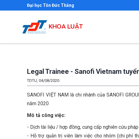
Nhảy
Đại học Tôn Đức Thắng
đến
nội
KHOA LUẬT
dung
Legal Trainee - Sanofi Vietnam tuyển
TDTU, 04/08/2020
SANOFI VIỆT NAM là chi nhánh của SANOFI GROUP,
năm 2020
Mô tả công việc:
- Dịch tài liệu / hợp đồng, cung cấp nghiên cứu pháp 
- Hỗ trợ quản trị viên làm việc cho nhóm (chi phí