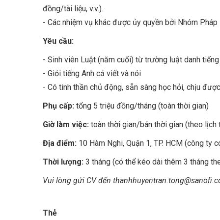
đồng/tài liệu, v.v.).
- Các nhiệm vụ khác được ủy quyền bởi Nhóm Pháp l
Yêu cầu:
- Sinh viên Luật (năm cuối) từ trường luật danh tiếng
- Giỏi tiếng Anh cả viết và nói
- Có tinh thần chủ động, sẵn sàng học hỏi, chịu đượ
Phụ cấp:
tổng 5 triệu đồng/tháng (toàn thời gian)
Giờ làm việc:
toàn thời gian/bán thời gian (theo lịch 
Địa điểm:
10 Hàm Nghi, Quận 1, TP. HCM (công ty có
Thời lượng:
3 tháng (có thể kéo dài thêm 3 tháng th
Vui lòng gửi CV đến thanhhuyentran.tong@sanofi.
Thẻ